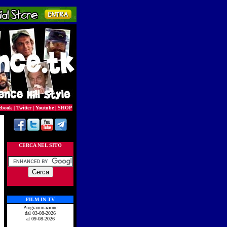
ebook
|
Twitter
|
Youtube
|
SHOP
CERCA NEL SITO
FILM IN TV
Programmazione
dal 03-08-2026
al 09-08-2026