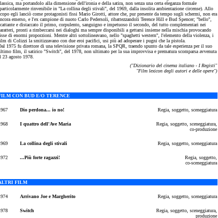
lassica, ma portandolo alla dimensione dell'ironia e della satira, non senza una certa eleganza formale
particolarmente rinvenibile in "La collina degli stivali", del 1969, dalla insolita ambientazione circense). Allo
copo egli lanciò come protagonisti fissi Mario Girotti, attore che, pur presente da tempo sugli schermi, non era
ancora emerso, e l'ex campione di nuoto Carlo Pedersoli, ribattezzandoli Terence Hill e Bud Spencer; "bello",
scattante e distaccato il primo, corpulento, sanguigno e impetuoso il secondo, del tutto complementari nei
aratteri, pronti a rimbeccarsi nei dialoghi ma sempre disponibili a gettarsi insieme nella mischia provocando
isse di enormi proporzioni. Mentre altri sottolineavano, nello "spaghetti western", l'elemento della violenza, i
ilm di Colizzi la smitizzavano con due eroi pacifici, usi più ad adoperare i pugni che la pistola.
al 1975 fu direttore di una televisione privata romana, la SPQR, traendo spunto da tale esperienza per il suo
ultimo film, il satirico "Switch", del 1978, non ultimato per la sua improvvisa e prematura scomparsa avvenuta
il 23 agosto 1978.
("Dizionario del cinema italiano - I Registi"
"Film lexicon degli autori e delle opere")
FILM CON BUD E/O TERENCE
1967
Dio perdona... io no!
Regia
, soggetto, sceneggiatura
1968
I quattro dell'Ave Maria
Regia, soggetto, sceneggiatura,
co-produzione
1969
La collina degli stivali
Regia, soggetto, sceneggiatura
1972
...Più forte ragazzi!
Regia, soggetto,
co-sceneggiatura
ALTRI FILM
1974
Arrivano Joe e Margherito
Regia, soggetto, sceneggiatura
1978
Switch
Regia, soggetto, sceneggiatura,
produzione