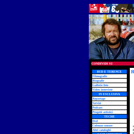
CONDIVIDI SU
R
BUD E TERENCE
Filmografie
Biografie
Gallerie foto
Video interviste
IN ESCLUSIVA
Reportage
Servizi
Podcast
Progetti artistici
TECHE
Dvd
Colonne sonore
s
p
Altri cataloghi
p