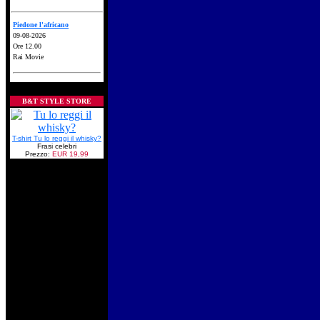
Piedone l'africano
09-08-2026
Ore 12.00
Rai Movie
B&T STYLE STORE
T-shirt Tu lo reggi il whisky?
Frasi celebri
Prezzo:
EUR 19,99