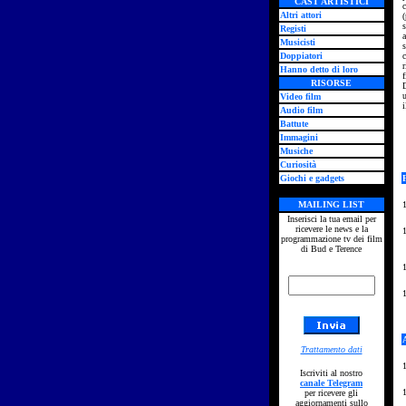
CAST ARTISTICI
c
Altri attori
(
s
Registi
Musicisti
Doppiatori
c
r
Hanno detto di loro
f
RISORSE
D
Video film
Audio film
Battute
Immagini
Musiche
Curiosità
Giochi e gadgets
MAILING LIST
Inserisci la tua email per
ricevere le news e la
programmazione tv dei film
di Bud e Terence
Trattamento dati
Iscriviti al nostro
canale Telegram
per ricevere gli
aggiornamenti sullo