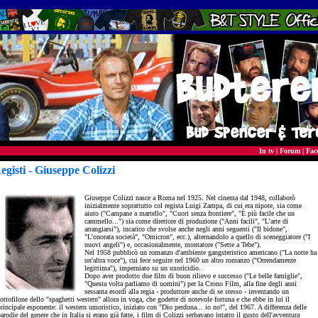
In tv
|
Forum
|
Fac
egisti - Giuseppe Colizzi
- director
Giuseppe Colizzi nasce a Roma nel 1925. Nel cinema dal 1948, collaborò
inizialmente soprattutto col regista Luigi Zampa, di cui era nipote, sia come
aiuto ("Campane a martello", "Cuori senza frontiere", "È più facile che un
cammello...") sia come direttore di produzione ("Anni facili", "L'arte di
arrangiarsi"), incarico che svolse anche negli anni seguenti ("Il bidone",
"L'onorata società", "Omicron", ecc.), alternandolo a quello di sceneggiatore ("I
nuovi angeli") e, occasionalmente, montatore ("Sette a Tebe").
Nel 1958 pubblicò un romanzo d'ambiente gangsteristico americano ("La notte ha
un'altra voce"), cui fece seguire nel 1960 un altro romanzo ("Orrendamente
legittima"), imperniato su un uxoricidio.
Dopo aver prodotto due film di buon rilievo e successo ("Le belle famiglie",
"Questa volta parliamo di uomini") per la Crono Film, alla fine degli anni
sessanta esordì alla regia - produttore anche di se stesso - inventando un
ottofilone dello "spaghetti western" allora in voga, che godette di notevole fortuna e che ebbe in lui il
rincipale esponente: il western umoristico, iniziato con "Dio perdona... io no!", del 1967. A differenza delle
arodie del genere che in Italia si erano già fatte, i film di Colizzi serbavano intatto il gusto dell'avventura