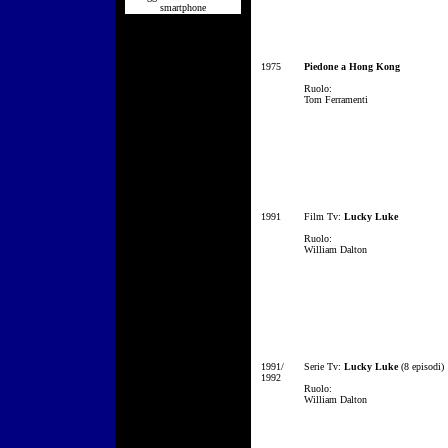
smartphone
1975
Piedone a Hong Kong
Ruolo:
Tom Ferramenti
1991
Film Tv:
Lucky Luke
Ruolo:
William Dalton
1991/
Serie Tv:
Lucky Luke
(8 episodi)
1992
Ruolo:
William Dalton