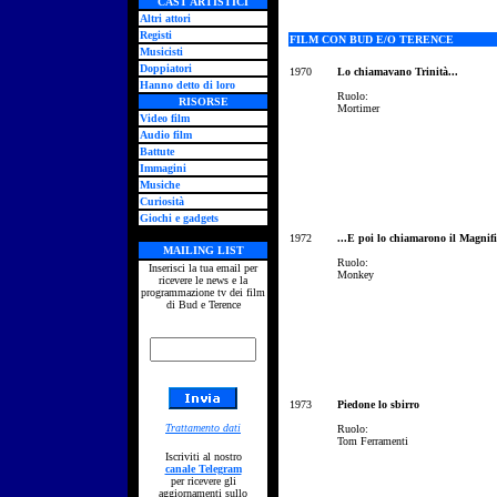
CAST ARTISTICI
Altri attori
Registi
FILM CON BUD E/O TERENCE
Musicisti
Doppiatori
1970
Lo chiamavano Trinità...
Hanno detto di loro
Ruolo:
RISORSE
Mortimer
Video film
Audio film
Battute
Immagini
Musiche
Curiosità
Giochi e gadgets
1972
...E poi lo chiamarono il Magnif
MAILING LIST
Ruolo:
Inserisci la tua email per
Monkey
ricevere le news e la
programmazione tv dei film
di Bud e Terence
1973
Piedone lo sbirro
Trattamento dati
Ruolo:
Tom Ferramenti
Iscriviti al nostro
canale Telegram
per ricevere gli
aggiornamenti sullo