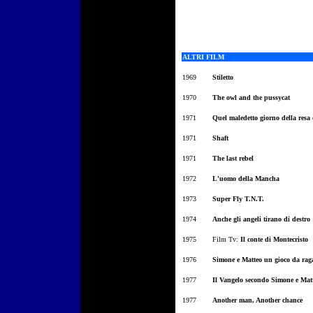
ALTRI FILM
1969
Stiletto
1970
The owl and the pussycat
1971
Quel maledetto giorno della resa 
1971
Shaft
1971
The last rebel
1972
L'uomo della Mancha
1973
Super Fly T.N.T.
1974
Anche gli angeli tirano di destro
1975
Film Tv:
Il conte di Montecristo
1976
Simone e Matteo un gioco da rag
1977
Il Vangelo secondo Simone e Mat
1977
Another man, Another chance