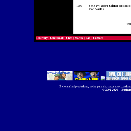
1996
Serie Tv:
Weird Science
(episodio
mob world
)
Tor
Directory
|
Guestbook
|
Chat
|
Mobile
|
Faq
|
Contatti
È vietata la riproduzione, anche parziale, senza autorizzazion
© 2002-2026
Budtere