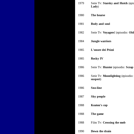
1979
Serie Tv:
Starsky and Hutch
(epi
Lady
)
1980
The hearse
1981
Body and soul
1982
Serie Tv:
Voyagers!
(episodio:
Old
1984
Jungle warriors
1985
L'onore dei Prizzi
1985
Rocky IV
1986
Serie Tv:
Hunter
(episodio:
Scrap
1986
Serie Tv:
Moonlighting
(episodio
suspect
)
1986
Sno-line
1987
Shy people
1988
Keaton's cop
1988
The game
1988
Film Tv:
Crossing the mob
1990
Down the drain