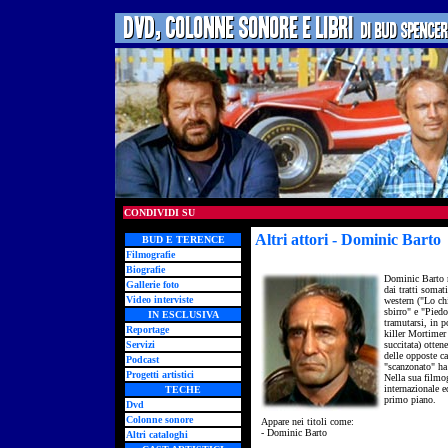
CONDIVIDI SU
Altri attori - Dominic Barto
-
BUD E TERENCE
Filmografie
Biografie
Dominic Barto n
Gallerie foto
dai tratti somat
Video interviste
western ("Lo ch
sbirro" e "Pied
IN ESCLUSIVA
tramutarsi, in p
Reportage
killer Mortimer 
Servizi
succitata) otten
delle opposte ca
Podcast
"scanzonato" ha
Progetti artistici
Nella sua filmog
internazionale e
TECHE
primo piano.
Dvd
Colonne sonore
Appare nei titoli come:
- Dominic Barto
Altri cataloghi