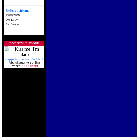
Piedone l'africano
09-08-2026
Ore 12.00
Rai Movie
B&T STYLE STORE
Cappello Kiss me, I'm black
Abbigliamento dei film
Prezzo:
EUR 15,99