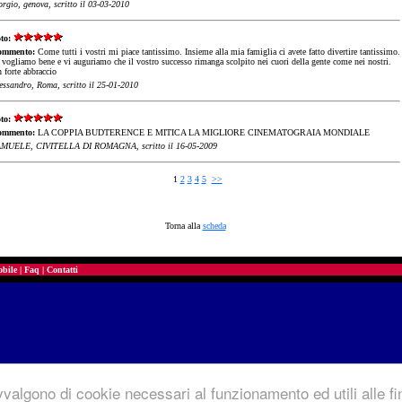
orgio, genova, scritto il 03-03-2010
to:
ommento:
Come tutti i vostri mi piace tantissimo. Insieme alla mia famiglia ci avete fatto divertire tantissimo.
 vogliamo bene e vi auguriamo che il vostro successo rimanga scolpito nei cuori della gente come nei nostri.
 forte abbraccio
essandro, Roma, scritto il 25-01-2010
to:
ommento:
LA COPPIA BUDTERENCE E MITICA LA MIGLIORE CINEMATOGRAIA MONDIALE
MUELE, CIVITELLA DI ROMAGNA, scritto il 16-05-2009
1
2
3
4
5
>>
Torna alla
scheda
bile
|
Faq
|
Contatti
vvalgono di cookie necessari al funzionamento ed utili alle fina