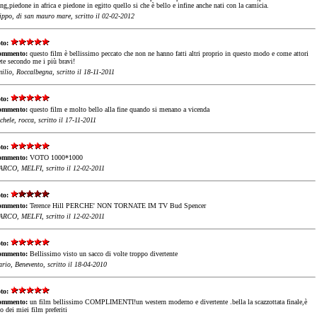
ng,piedone in africa e piedone in egitto quello si che è bello e infine anche nati con la camicia.
lippo, di san mauro mare, scritto il 02-02-2012
to:
ommento:
questo film è bellissimo peccato che non ne hanno fatti altri proprio in questo modo e come attori
ete secondo me i più bravi!
ilio, Roccalbegna, scritto il 18-11-2011
to:
ommento:
questo film e molto bello alla fine quando si menano a vicenda
chele, rocca, scritto il 17-11-2011
to:
ommento:
VOTO 1000*1000
RCO, MELFI, scritto il 12-02-2011
to:
ommento:
Terence Hill PERCHE' NON TORNATE IM TV Bud Spencer
RCO, MELFI, scritto il 12-02-2011
to:
ommento:
Bellissimo visto un sacco di volte troppo divertente
rio, Benevento, scritto il 18-04-2010
to:
ommento:
un film bellissimo COMPLIMENTI!un western moderno e divertente .bella la scazzottata finale,è
o dei miei film preferiti