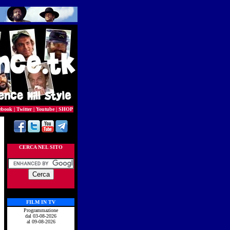
ebook
|
Twitter
|
Youtube
|
SHOP
CERCA NEL SITO
FILM IN TV
Programmazione
dal 03-08-2026
al 09-08-2026