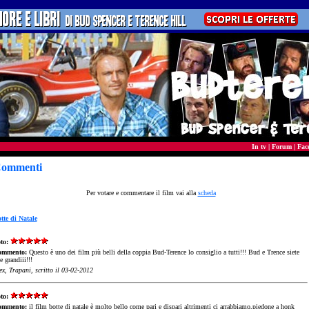
In tv
|
Forum
|
Fac
ommenti
Per votare e commentare il film vai alla
scheda
tte di Natale
to:
ommento:
Questo è uno dei film più belli della coppia Bud-Terence lo consiglio a tutti!!! Bud e Trence siete
e grandiii!!!
ex, Trapani, scritto il 03-02-2012
to:
ommento:
il film botte di natale è molto bello come pari e dispari altrimenti ci arrabbiamo,piedone a honk