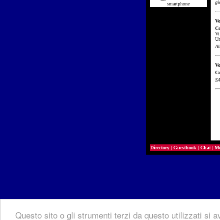
gi
smartphone
Vo
C
Vi
Un
Al
Vo
C
SA
Directory
|
Guestbook
|
Chat
|
Mo
Questo sito o gli strumenti terzi da questo utilizzati si a