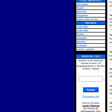
CAST ARTISTICI
ko
Altri attori
fi
Registi
Musicisti
Vo
Doppiatori
C
Hanno detto di loro
si
RISORSE
Em
Video film
Audio film
Battute
Vo
Immagini
C
Musiche
mi
Curiosità
Giochi e gadgets
Vo
C
MAILING LIST
MA
Inserisci la tua email per
ricevere le news e la
programmazione tv dei film
di Bud e Terence
Vo
C
MA
Vo
C
Ma
Trattamento dati
Iscriviti al nostro
Vo
canale Telegram
C
per ricevere gli
un
aggiornamenti sullo