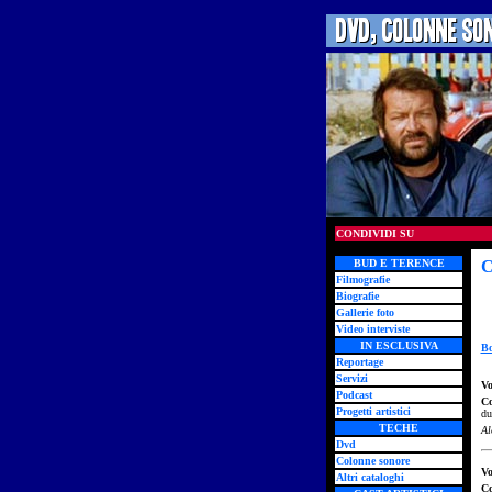
CONDIVIDI SU
BUD E TERENCE
C
Filmografie
Biografie
Gallerie foto
Video interviste
IN ESCLUSIVA
Bo
Reportage
Servizi
Vo
Podcast
C
Progetti artistici
du
TECHE
Al
Dvd
Colonne sonore
Vo
Altri cataloghi
C