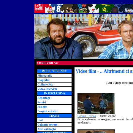
CONDIVIDI SU
Video film - ...Altrimenti ci
BUD E TERENCE
Filmografie
Biografie
Tutti i video sono pre
Gallerie foto
Video interviste
IN ESCLUSIVA
Reportage
Servizi
Podcast
Progetti artistici
TECHE
Guarda il video
- Durata: 20 sec.
Gli manderemo un assegno, non vorrei che sub
Dvd
un danno...
Colonne sonore
Altri cataloghi