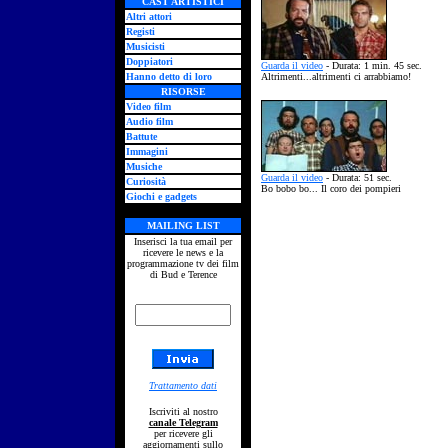
CAST ARTISTICI
Altri attori
Registi
Musicisti
Doppiatori
Guarda il video
- Durata: 1 min. 45 sec.
Hanno detto di loro
Altrimenti...altrimenti ci arrabbiamo!
RISORSE
Video film
Audio film
Battute
Immagini
Musiche
Guarda il video
- Durata: 51 sec.
Curiosità
Bo bobo bo...
Il coro dei pompieri
Giochi e gadgets
MAILING LIST
Inserisci la tua email per
ricevere le news e la
programmazione tv dei film
di Bud e Terence
Trattamento dati
Iscriviti al nostro
canale Telegram
per ricevere gli
aggiornamenti sullo