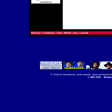
smartphone
Directory
|
Guestbook
|
Chat
|
Mobile
|
Faq
|
Contatti
È vietata la riproduzione, anche parziale, senza autorizzazion
© 2002-2026
Budtere