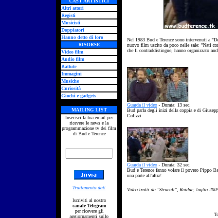
CAST ARTISTICI
Altri attori
Registi
Musicisti
Doppiatori
Hanno detto di loro
Nel 1983 Bud e Terence sono intervenuti a "D
RISORSE
nuovo film uscito da poco nelle sale: "Nati con
che li contraddistingue, hanno organizzato anch
Video film
Audio film
Battute
Immagini
Musiche
Curiosità
Giochi e gadgets
Guarda il video
- Durata: 13 sec.
MAILING LIST
Bud parla degli inizi della coppia e di Giusep
Colizzi
Inserisci la tua email per
ricevere le news e la
programmazione tv dei film
di Bud e Terence
Guarda il video
- Durata: 32 sec.
Bud e Terence fanno volare il povero Pippo B
una parte all'altra!
Trattamento dati
Video tratti da "Stracult", Raidue, luglio 200
Iscriviti al nostro
canale Telegram
per ricevere gli
T
aggiornamenti sullo