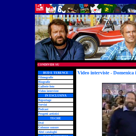
CONDIVIDI SU
Video interviste - Domenica 
BUD E TERENCE
Filmografie
Biografie
Gallerie foto
Video interviste
IN ESCLUSIVA
Reportage
Servizi
Podcast
Progetti artistici
TECHE
Dvd
Colonne sonore
Altri cataloghi