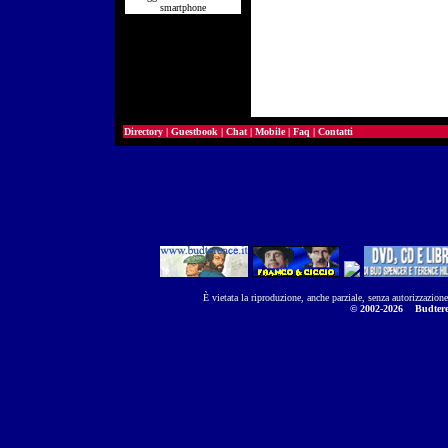
smartphone
Directory
|
Guestbook
|
Chat
|
Mobile
|
Faq
|
Contatti
È vietata la riproduzione, anche parziale, senza autorizzazion
© 2002-2026
Budtere