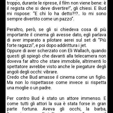
troppo, durante le riprese, il film non viene bene: è
il regista che si deve divertire!”, gli chiesi. E Bud
mi rispose: “E chi lo ha detto?!?.. Io mi sono
sempre divertito come un pazzo”.
Peraltro, però, se gli si chiedeva cosa di più
importante il cinema gli avesse dato, egli parlava
di aver imparato a pilotare aerei sul set di “Più
forte ragazzi”, e poi dopo addirittura i jet.
Oppure di aver scherzato con Eli Wallach, quando
questi gli spiegò che davanti alla telecamera non
doveva far altro che stare immobile, altrimenti lo
spettatore avrebbe visto anche le piegature degli
angoli degli occhi: vibrare.
Credo che Bud amasse il cinema come un figlio.
Ma non lo rispettasse come invece si rispetta
una moglie o un padre.
Per contro Bud è stato un attore immenso. E
come tutti gli attori la sua è stata forse in gran
parte fortuna. Aveva gli occhi, la barba,