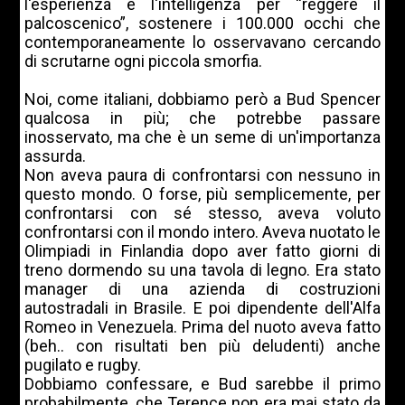
l'esperienza e l'intelligenza per “reggere il
palcoscenico”, sostenere i 100.000 occhi che
contemporaneamente lo osservavano cercando
di scrutarne ogni piccola smorfia.
Noi, come italiani, dobbiamo però a Bud Spencer
qualcosa in più; che potrebbe passare
inosservato, ma che è un seme di un'importanza
assurda.
Non aveva paura di confrontarsi con nessuno in
questo mondo. O forse, più semplicemente, per
confrontarsi con sé stesso, aveva voluto
confrontarsi con il mondo intero. Aveva nuotato le
Olimpiadi in Finlandia dopo aver fatto giorni di
treno dormendo su una tavola di legno. Era stato
manager di una azienda di costruzioni
autostradali in Brasile. E poi dipendente dell'Alfa
Romeo in Venezuela. Prima del nuoto aveva fatto
(beh.. con risultati ben più deludenti) anche
pugilato e rugby.
Dobbiamo confessare, e Bud sarebbe il primo
probabilmente, che Terence non era mai stato da