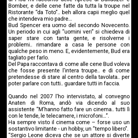
Bomber, e delle cene fatte da tutta la troupe nel
Ristorante “da Toto”.. beh allora capii meglio quel
che intendeva mio padre...
Bud Spencer era uomo del secondo Novecento.
Un periodo in cui agli “uomini veri” si chiedeva di
saper stare con tanta gente, e risolverne i
problemi.. rimandare a casa le persone con
qualche peso in meno. E, evidentemente, Bud era
tagliato per farlo.
Del Papa raccontava di come alle cene Bud voleva
che fosse presente l'intera troupe.. e di come
pretendesse di stare al centro della tavolata.. per
poter parlare con tutti.. guardare tutti in faccia.
Quando nel 2007 l'ho intervistato, al convegno
Anaten di Roma, andò via dicendo al suo
assistente “M'hanno fatto fare un cinema.. tutti lì
con le tende, le telecamere, i microfoni...”.
Ha sempre visto il cinema come – forse uso un
sostantivo limitante - un hobby, un “tempo libero”.
“Sergio Leone diceva che se un attore si diverte