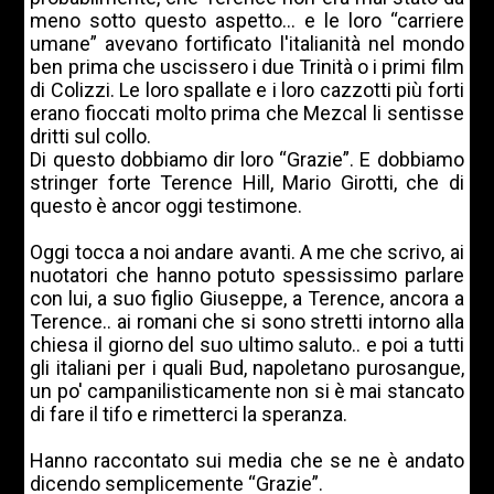
meno sotto questo aspetto... e le loro “carriere
umane” avevano fortificato l'italianità nel mondo
ben prima che uscissero i due Trinità o i primi film
di Colizzi. Le loro spallate e i loro cazzotti più forti
erano fioccati molto prima che Mezcal li sentisse
dritti sul collo.
Di questo dobbiamo dir loro “Grazie”. E dobbiamo
stringer forte Terence Hill, Mario Girotti, che di
questo è ancor oggi testimone.
Oggi tocca a noi andare avanti. A me che scrivo, ai
nuotatori che hanno potuto spessissimo parlare
con lui, a suo figlio Giuseppe, a Terence, ancora a
Terence.. ai romani che si sono stretti intorno alla
chiesa il giorno del suo ultimo saluto.. e poi a tutti
gli italiani per i quali Bud, napoletano purosangue,
un po' campanilisticamente non si è mai stancato
di fare il tifo e rimetterci la speranza.
Hanno raccontato sui media che se ne è andato
dicendo semplicemente “Grazie”.