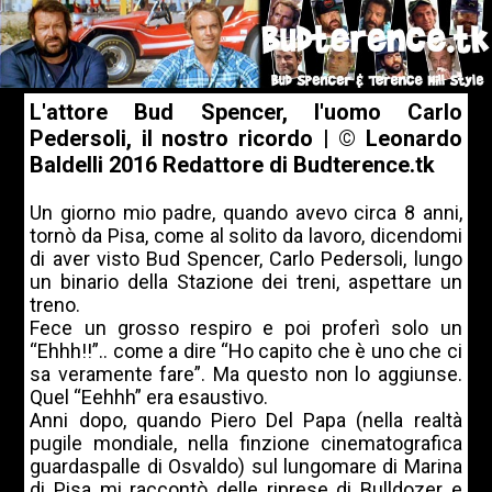
L'attore Bud Spencer, l'uomo Carlo
Pedersoli, il nostro ricordo | © Leonardo
Baldelli 2016 Redattore di Budterence.tk
Un giorno mio padre, quando avevo circa 8 anni,
tornò da Pisa, come al solito da lavoro, dicendomi
di aver visto Bud Spencer, Carlo Pedersoli, lungo
un binario della Stazione dei treni, aspettare un
treno.
Fece un grosso respiro e poi proferì solo un
“Ehhh!!”.. come a dire “Ho capito che è uno che ci
sa veramente fare”. Ma questo non lo aggiunse.
Quel “Eehhh” era esaustivo.
Anni dopo, quando Piero Del Papa (nella realtà
pugile mondiale, nella finzione cinematografica
guardaspalle di Osvaldo) sul lungomare di Marina
di Pisa mi raccontò delle riprese di Bulldozer e